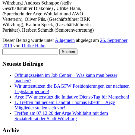
Würzburg) Andreas Schrappe (stellv.
Geschäftsführer Diakonie) , Ulrike Hahn,
(Sprecherin der Arge Wohlfahrt und AWO
Verteterin), Oliver Pils, (Geschäftsführer BRK
Würzburg), Kathrin Speck, (Geschäftsführerin
Paritäter), Herbert Schmidt (Seniorenvertretung)
Dieser Beitrag wurde unter
Allgemein
abgelegt am
26. September
2019
von
Ulrike Hahn
.
Suchen
nach:
Neueste Beiträge
Öffnungszeiten im Job Center – Was kann man besser
machen?
Wir unterstützen die BAGFW Positionierungen zur nächsten
Legislaturperiode!
Arge FW unterstützt die Initiative Dienst-Tag für Menschen!
1. Treffen mit neuem Landrat Thomas Eberth – Arge
Mitglieder stellen sich vor!
Treffen am 07.12.20 der Arge Wohlfahrt mit dem
Sozialreferat der Stadt Würzburg
Archiv