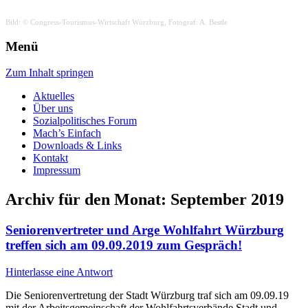
Bild: © Congress-Tourismus-Wirtschaft Würzburg, Fotograf: A. Bestle
AgfW
Arbeitsgemeinschaft der freien
Menü
Wohlfahrtspflege Stadt und
Zum Inhalt springen
Landkreis Würzburg
Aktuelles
Über uns
Sozialpolitisches Forum
Mach’s Einfach
Downloads & Links
Kontakt
Impressum
Archiv für den Monat:
September 2019
Seniorenvertreter und Arge Wohlfahrt Würzburg
treffen sich am 09.09.2019 zum Gespräch!
Hinterlasse eine Antwort
Die Seniorenvertretung der Stadt Würzburg traf sich am 09.09.19
mit der Arbeitsgemeinschaft der Wohlfahrtsverbände Stadt und