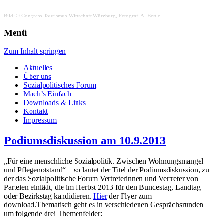
Bild: © Congress-Tourismus-Wirtschaft Würzburg, Fotograf: A. Bestle
AgfW
Arbeitsgemeinschaft der freien
Menü
Wohlfahrtspflege Stadt und
Zum Inhalt springen
Landkreis Würzburg
Aktuelles
Über uns
Sozialpolitisches Forum
Mach’s Einfach
Downloads & Links
Kontakt
Impressum
Podiumsdiskussion am 10.9.2013
„Für eine menschliche Sozialpolitik. Zwischen Wohnungsmangel
und Pflegenotstand“ – so lautet der Titel der Podiumsdiskussion, zu
der das Sozialpolitische Forum Vertreterinnen und Vertreter von
Parteien einlädt, die im Herbst 2013 für den Bundestag, Landtag
oder Bezirkstag kandidieren.
Hier
der Flyer zum
download.
Thematisch geht es in verschiedenen Gesprächsrunden
um folgende drei Themenfelder: