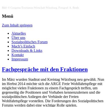
Bild: © Congress-Tourismus-Wirtschaft Würzburg, Fotograf: A. Bestle
AgfW
Arbeitsgemeinschaft der freien
Menü
Wohlfahrtspflege Stadt und
Zum Inhalt springen
Landkreis Würzburg
Aktuelles
Über uns
Sozialpolitisches Forum
Mach’s Einfach
Downloads & Links
Kontakt
Impressum
Fachgespräche mit den Fraktionen
Im März wurden Stadtrat und Kreistag Würzburg neu gewählt. Nun
im Herbst 2014 möchte sich die ARGE Freie Wohlfahrtspflege mit
möglichst vielen Fraktionen zu einem Fachgespräch treffen, um
gegenseitig die Positionen und Vorhaben kennenzulernen und die
sozialpolitischen Anliegen der Verbände der Freien
Wohlfahrtspflege vorstellen. Die Forderungen des Sozialpolitischen
Forums werden dabei eine wichtige Rolle spielen.